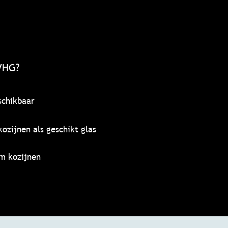
VHG?
schikbaar
ozijnen als geschikt glas
m kozijnen