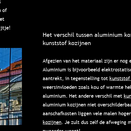
l
 of
et
jtje!
Het verschil tussen aluminium ko
kunststof kozijnen
Afgezien van het materiaal zijn er nog 
Aluminium is bijvoorbeeld elektrostatis
aantrekt, in tegenstelling tot
kunststof
weersinvloeden zoals kou of warmte he
aluminium. Het andere verschil met
kun
aluminium kozijnen niet overschilderba
aanschafkosten liggen vele malen hoge
kozijnen
. Je zult dus zelf de afwegin