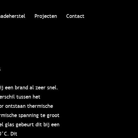
hadeherstel
Projecten
Contact
s
ij een brand al zeer snel.
rschil tussen het
or ontstaan thermische
rmische spanning te groot
l glas gebeurt dit bij een
0°C. Dit