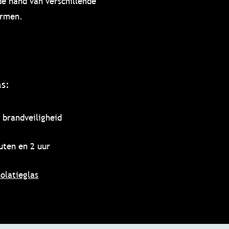
e hand van verschillende
ormen.
s:
 brandveiligheid
uten en 2 uur
solatieglas